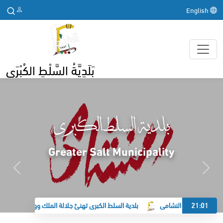
English
بَلَدِيَّةُ السَّلْطِ الكُبْرَى
بلدية السلط الكبرى
Greater Salt Municipality
21:01
 الكبرى تدعم النشامى
بلدية السلط الكبرى تهنئ جلالة الملك وولي العهد بحلول