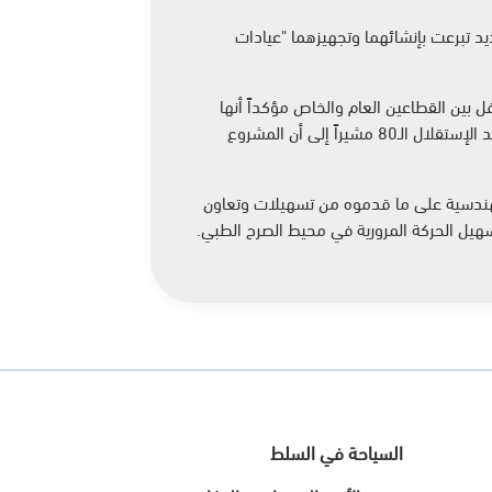
يد تبرعت بإنشائهما وتجهيزهما "عيادات
فل بين القطاعين العام والخاص مؤكداً أنها
تعكس الإنتماء الحقيقي للوطن من خلال إنجازات ومشاريع ملموسة على أرض الواقع وذلك تزامناً مع إحتفالات المملكة بعيد الإستقلال الـ80 مشيراً إلى أن المشروع
والهندسية على ما قدموه من تسهيلات وتعاون
سهيل الحركة المرورية في محيط الصرح الطبي.
السياحة في السلط