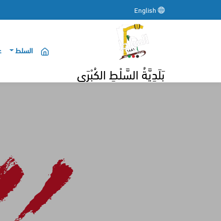
English
السلط
ع
بَلَدِيَّةُ السَّلْطِ الكُبْرَى