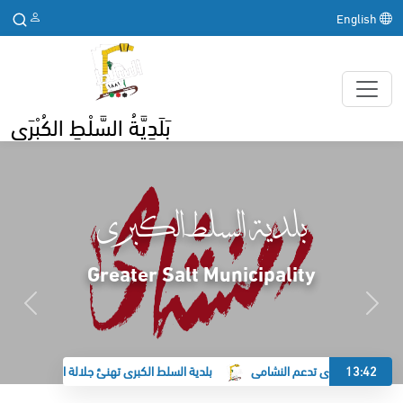
English
بَلَدِيَّةُ السَّلْطِ الكُبْرَى
بلدية السلط الكبرى
Greater Salt Municipality
13:42
ة السلط الكبرى تدعم النشامى
بلدية السلط الكبرى تهنئ جلالة الملك وولي العه