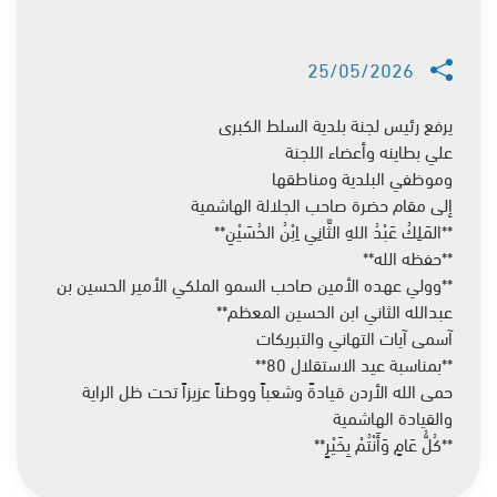
25/05/2026
يرفع رئيس لجنة بلدية السلط الكبرى
علي بطاينه وأعضاء اللجنة
وموظفي البلدية ومناطقها
إلى مقام حضرة صاحب الجلالة الهاشمية
**المَلِكُ عَبْدُ اللهِ الثَّانِي اِبْنُ الحُسَيْنِ**
**حفظه الله**
**وولي عهده الأمين صاحب السمو الملكي الأمير الحسين بن
عبدالله الثاني ابن الحسين المعظم**
آسمى آيات التهاني والتبريكات
**بمناسبة عيد الاستقلال 80**
حمى الله الأردن قيادةً وشعباً ووطناً عزيزاً تحت ظل الراية
والقيادة الهاشمية
**كُلُّ عَامٍ وَأَنْتُمْ بِخَيْرٍ**