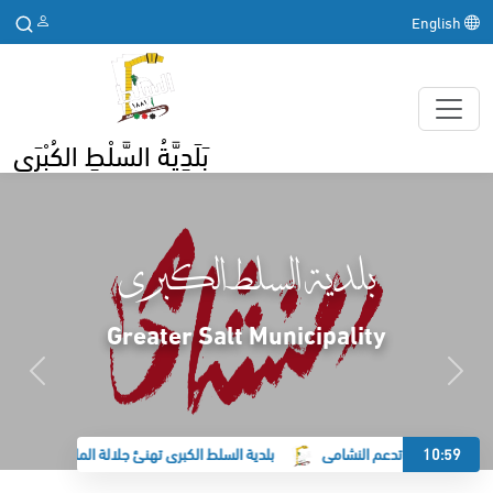
English
بَلَدِيَّةُ السَّلْطِ الكُبْرَى
بلدية السلط الكبرى
Greater Salt Municipality
10:59
لسلط الكبرى تدعم النشامى
بلدية السلط الكبرى تهنئ جلالة الملك وولي العهد ب