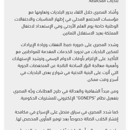
وأشاد المصري خلال اللقاء بدور البلديات وتعاونها مع
مؤسسات المجتمع المحلي في إظهار المناسبات والاحتفالات
الوطنية خاصة يوم العلم الأردني وفي الإستعداد لاحتفال
المملكة بعيد الاستقلال الثمانين.
وشدد المصري على ضرورة ضبط النفقات وزيادة الإيرادات
لتمكين البلديات من تجويد الخدمات المقدمة للمواطنين مع
التأكيد على الإلتزام بأوقات الدوام الرسمي وترشيد الإستهلاك
وأهمية معالجة البؤر الساخنة الناتجة عن المنخفضات الجوية
التي أثرت على البنية التحتية في شوارع بعض البلديات في
أسرع وقت ممكن.
ومن مبدأ الشفافية والعدالة في طرح العطاءات وجّه المصري
بتفعيل نظام "GONEPS" الإلكتروني للمشتريات الحكومية.
كما شدد المصري في سياق متصل على الإسراع في مكافحة
إنتشار الكلاب الضالة خصوصاً بعد توفير المأوى المخصص لها.
ولفت المصري إلى أن الوزارة فعّلت دور "المتسوق الخفي"