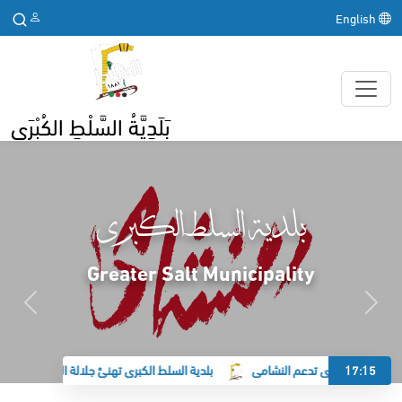
English
بَلَدِيَّةُ السَّلْطِ الكُبْرَى
بلدية السلط الكبرى
Greater Salt Municipality
17:15
ة السلط الكبرى تدعم النشامى
بلدية السلط الكبرى تهنئ جلالة الملك وولي العه