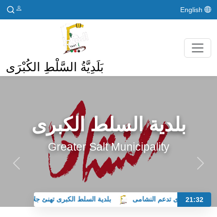
English
بَلَدِيَّةُ السَّلْطِ الكُبْرَى
بلدية السلط الكبرى
Greater Salt Municipality
السلط الكبرى تدعم النشامى
بلدية السلط الكبرى تهنئ جلالة الملك وول
21:32