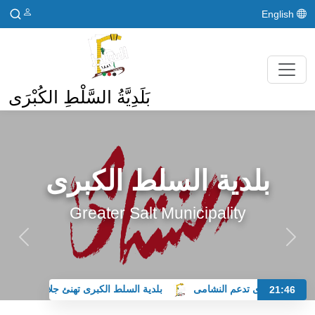
English
بَلَدِيَّةُ السَّلْطِ الكُبْرَى
بلدية السلط الكبرى
Greater Salt Municipality
ط الكبرى تدعم النشامى
بلدية السلط الكبرى تهنئ جلالة الملك وولي ال
21:46