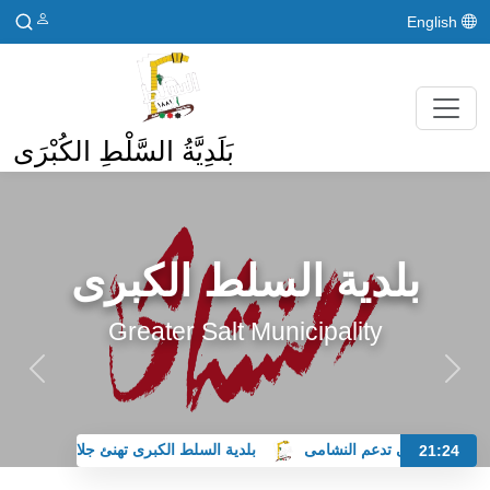
English
بَلَدِيَّةُ السَّلْطِ الكُبْرَى
بلدية السلط الكبرى
Greater Salt Municipality
لسلط الكبرى تدعم النشامى
بلدية السلط الكبرى تهنئ جلالة الملك وولي
21:24