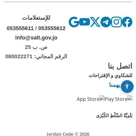
للإستعلامات
053555611
/
053555612
info@salt.gov.jo
ص. ب 25
الرقم المجاني: 080022271
اتصل بنا
للشكاوي و الإقتراحات
رأيك يهمنا
بَلَدِيَّةُ السَّلْطِ الكُبْرَى
Jordan Code © 2026