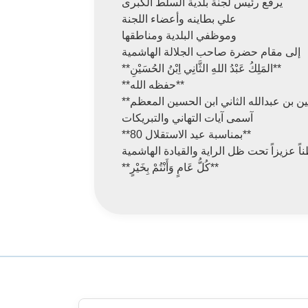
يرفع رئيس لجنة بلدية السلط الكبرى
علي بطاينه وأعضاء اللجنة
وموظفي البلدية ومناطقها
إلى مقام حضرة صاحب الجلالة الهاشمية
**المَلِكُ عَبْدُ اللهِ الثَّانِي اِبْنُ الحُسَيْنِ**
**حفظه الله**
آسمى آيات التهاني والتبريكات
**بمناسبة عيد الاستقلال 80**
ناً عزيزاً تحت ظل الراية والقيادة الهاشمية
**كُلُّ عَامٍ وَأَنْتُمْ بِخَيْرٍ**