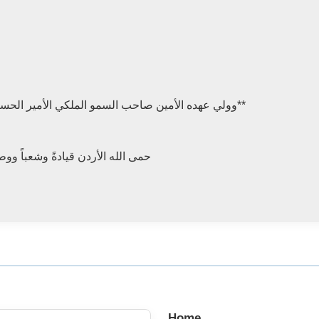
**وولي عهده الأمين صاحب السمو الملكي الأمير الحسين بن عبدالله الثاني ابن الحسين المعظم**
حمى الله الأردن قيادةً وشعباً ووط
Home