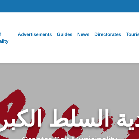
f
Advertisements
Guides
News
Directorates
Touri
lity
ية السلط الكب